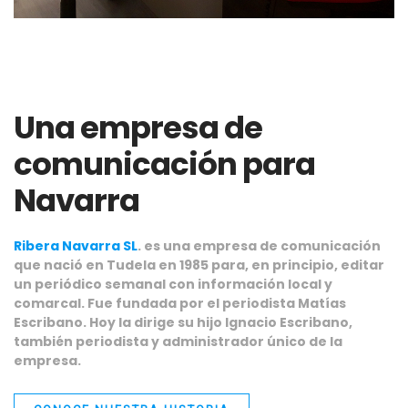
Una empresa de
comunicación para
Navarra
Ribera Navarra SL
. es una empresa de comunicación
que nació en Tudela en 1985 para, en principio, editar
un periódico semanal con información local y
comarcal. Fue fundada por el periodista Matías
Escribano. Hoy la dirige su hijo Ignacio Escribano,
también periodista y administrador único de la
empresa.